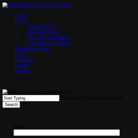
Skip
to
Menu
Home
main
Kurse
content
Kursübersicht
Kurse für Kinder
Kurse für Jugendliche
Kurse für Erwachsene
Mitgliederbereich
Preise
Dozenten
Räume
Kontakt
facebook
instagram
Press enter to begin your search
Search
Close
Search
Name