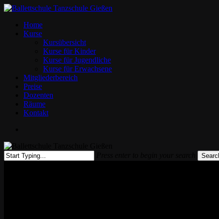
Skip
to
Menu
Home
main
Kurse
content
Kursübersicht
Kurse für Kinder
Kurse für Jugendliche
Kurse für Erwachsene
Mitgliederbereich
Preise
Dozenten
Räume
Kontakt
facebook
instagram
Press enter to begin your search
Searc
Close
Search